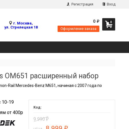
Регистрация
Вход
0
₽
0
г. Москва,
ул. Стрелецкая 18
Оформление заказа
s OM651 расширенный набор
n-Rаil Мercеdеs-Веnz M651, нaчиная c 2007 года по
 10-19
ям от 400р
9 990
₽
8 999
₽