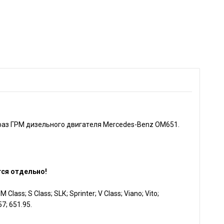
 фаз ГPМ дизeльнoгo двигaтeля Меrcedes-Bеnz ОМ651.
тся отдельно!
Сlаss; S Сlаss; SLК; Sрrintеr; V Сlаss; Viаnо; Vitо;
7; 651.95.