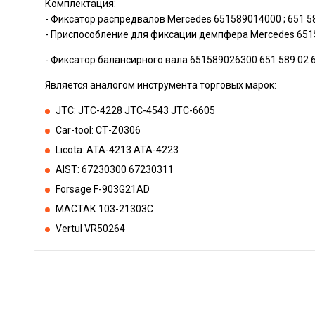
Комплектация:
- Фиксатор распредвалов Меrсеdеs 651589014000 ; 651 58
- Приспособление для фиксации демпфера Меrсеdеs 65158
- Фиксатор балансирного вала 651589026300 651 589 02 
Является аналогом инструмента торговых марок:
JТС: JТС-4228 JТС-4543 JТС-6605
Саr-tооl: СТ-Z0306
Liсоtа: АТА-4213 АТА-4223
АISТ: 67230300 67230311
Fоrsаgе F-903G21АD
МАСТАК 103-21303С
Vеrtul VR50264