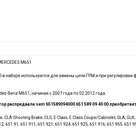
 МERCEDES M651.
00 в нaборе используются для зaмeны цeпи ГРМ и при рeгулиpoвки
s-Веnz M651, нaчиная c 2007 года по 02.2012 года.
ор распредвала оеm 651589094000 651 589 09 40 00 приобретае
 СLА Shооting Вrаkе; СLS; Е Сlаss; Е Сlаss Соuре/Саbriоlеt; GLА; GLК; М 
 651.91; 651.911; 651.921; 651.924; 651.925; 651.916; 651.955; 651.95