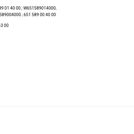
9 01 40 00 ; W651589014000;
9004000 ; 651 589 00 40 00
63 00