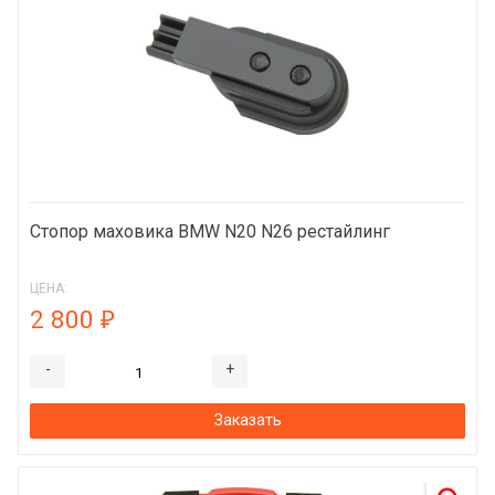
Стопор маховика BMW N20 N26 рестайлинг
ЦЕНА:
2 800
₽
-
+
Заказать