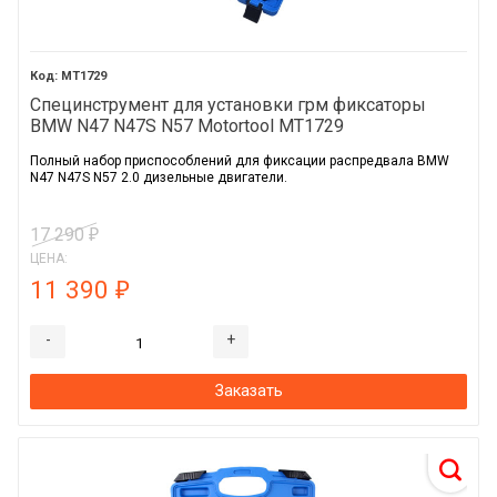
MT1729
Специнструмент для установки грм фиксаторы
BMW N47 N47S N57 Motortool MT1729
Полный набор приспособлений для фиксации распредвала BMW
N47 N47S N57 2.0 дизельные двигатели.
17 290
₽
ЦЕНА:
11 390
₽
-
+
Заказать