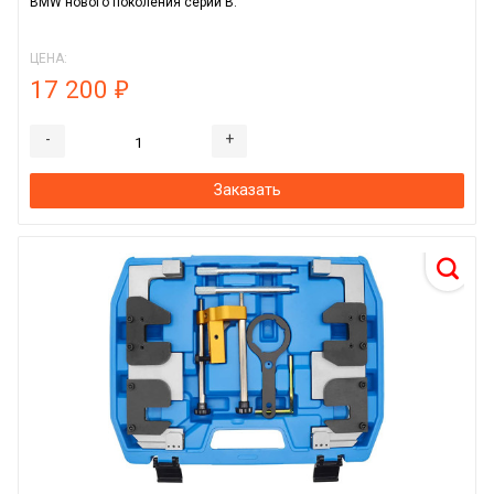
BMW нового поколения серии B.
ЦЕНА:
17 200
₽
-
+
Заказать