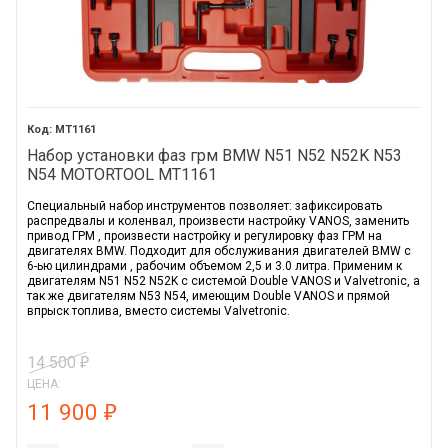
MT1161
Набор установки фаз грм BMW N51 N52 N52K N53
N54 MOTORTOOL MT1161
Специальный набор инструментов позволяет: зафиксировать
распредвалы и коленвал, произвести настройку VANOS, заменить
привод ГРМ , произвести настройку и регулировку фаз ГРМ на
двигателях BMW. Подходит для обслуживания двигателей BMW c
6-ью цилиндрами , рабочим объемом 2,5 и 3.0 литра. Применим к
двигателям N51 N52 N52K с системой Double VANOS и Valvetronic, а
так же двигателям N53 N54, имеющим Double VANOS и прямой
впрыск топлива, вместо системы Valvetronic.
14 500
₽
ЦЕНА:
11 900
₽