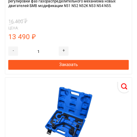
регулировки фаз газораспределительного механизма новых
двигателей БМВ модификации N51 N52 N52K N53 N54 N55.
16 400
₽
ЦЕНА:
13 490
₽
-
+
Заказать